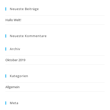
to
Neueste Beiträge
clo
the
Hallo Welt!
sea
pan
Neueste Kommentare
Archiv
Oktober 2019
Kategorien
Allgemein
Meta