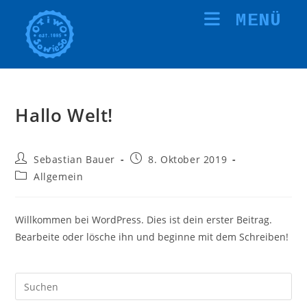
Zum
MENÜ
Inhalt
springen
Hallo Welt!
Beitrags-
Beitrag
Sebastian Bauer
8. Oktober 2019
Autor:
veröffentlicht:
Beitrags-
Allgemein
Kategorie:
Willkommen bei WordPress. Dies ist dein erster Beitrag.
Bearbeite oder lösche ihn und beginne mit dem Schreiben!
Pre
Es