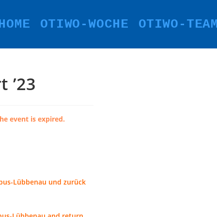
HOME
OTIWO-WOCHE
OTIWO-TEA
 ’23
he event is expired.
ttbus-Lübbenau und zurück
ottbus-Lübbenau and return