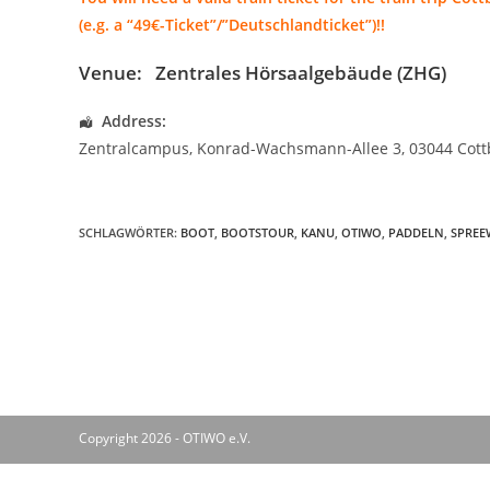
(e.g. a “49€-Ticket”/”Deutschlandticket”)!!
Venue:
Zentrales Hörsaalgebäude (ZHG)
Address:
Zentralcampus
, Konrad-Wachsmann-Allee 3,
03044 Cott
SCHLAGWÖRTER
:
BOOT
,
BOOTSTOUR
,
KANU
,
OTIWO
,
PADDELN
,
SPREE
Copyright 2026 - OTIWO e.V.