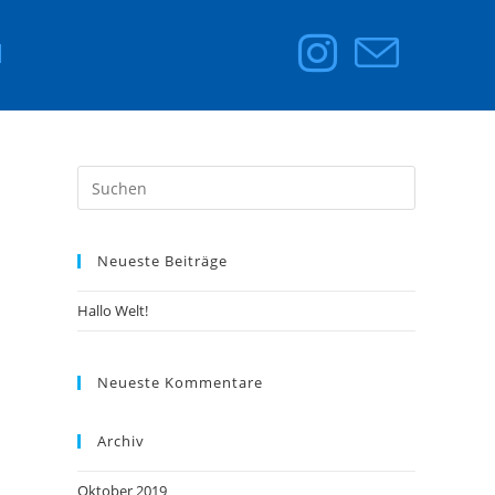
M
Press
Escape
to
Neueste Beiträge
close
the
Hallo Welt!
search
panel.
Neueste Kommentare
Archiv
Oktober 2019